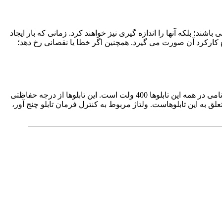
اشند؛ بلکه آنها را اندازه گیری نیز خواهند کرد. زمانی که بار ایجاد
طع کارکرد آن صورت می گیرد. همچنین اگر خطا یا نقصانی رخ دهد؛
در ابعاد متفاوت طراحی و تولید می گردد؛ اما تمامی این تابلوها از مشخصات فنی مشابه برخوردار می باشند. ولتاژ نامی در همه این تابلوها 400 ولت است. این تابلوها از درجه حفاظتی
لق به این تابلوهاست. ولتاژ مربوط به کنترل فرمان تابلو چنج آور،