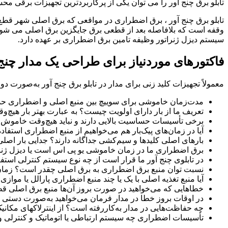
تابلو برق چنج آور را می توان یکی از پرکاربردترین تجهیزات برقی محس
وقفه است که بلافاصله بعد از قطعی برق جایگزین برق اصلی می شود و 
سیستم دیزل ژنراتور وظیفه تامین برق اضطراری بر عهده دارد.
فاکتورهای موردنیاز برای طراحی یک مدار چنج
معمولاً تجهیزات کلید زنی برای مدار در تابلو برق چنج آور به‌صورت دو ک
مدت‌زمان خاموشی برای سوییچ بین منبع اصلی و اضطراری ح
تعریف ما از بار دارای اولویت چیست؟ به عبارت بهتر بار هیچ
برخی تأسیسات حساسیت بالایی دارند و نباید هیچ‌وقت خاموش شو
آیا در زمان‌های پیک‌بار هم می‌خواهیم از منبع اضطراری استف
بارهای اصلی کلیدها و سیم‌کشی جداگانه دارند؟ جدایی بار اصل
برق اضطراری ما در زمان خاموشی یو پی اس است یا دیزل ژنرات
در تابلوی چنج آور ما قرار است از چه نوع سیستم کنترلی استفا
نسبت توان منبع برق اضطراری به برق اصلی چقدر است؟ زمان قطع
آیا منبع تغذیه اصلی با یک یا چند منبع اضطراری پارالل یا مواز
خطاهایی که می‌خواهید در صورت بروز آن‌ها منبع برق اصلی
در اوقات بروز خطا در مدار فرمان می‌خواهید به‌صورت دستی از
چه حفاظت‌هایی در مدار به‌کاررفته است؟ از اینترلاکهای مکانیک 
تأسیسات اضطراری چه سیستم ارتباطی یا اتوماتیک و کنترلی و ف