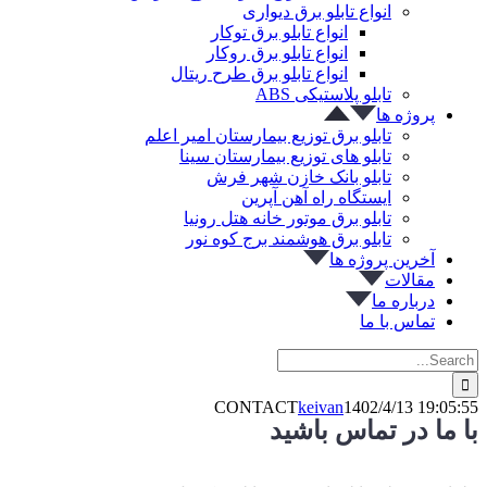
انواع تابلو برق دیواری
انواع تابلو برق توکار
انواع تابلو برق روکار
انواع تابلو برق طرح ریتال
تابلو پلاستیکی ABS
پروژه ها
تابلو برق توزیع بیمارستان امیر اعلم
تابلو های توزیع بیمارستان سینا
تابلو بانک خازن شهر فرش
ایستگاه راه آهن آپرین
تابلو برق موتور خانه هتل رونیا
تابلو برق هوشمند برج کوه نور
آخرین پروژه ها
مقالات
درباره ما
تماس با ما
Search
for:
CONTACT
keivan
1402/4/13 19:05:55
با ما در تماس باشید