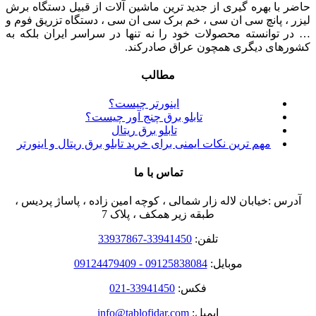
حاضر با بهره گیری از جدید ترین ماشین آلات از قبیل دستگاه برش
لیزر ، پانچ سی ان سی ، خم برک سی ان سی ، دستگاه تزریق فوم و
… در توانسته محصولات خود را نه تنها در سراسر ایران بلکه به
کشورهای دیگری همچون عراق صادرکند.
مطالب
اینورتر چیست؟
تابلو برق چنج آور چیست؟
تابلو برق ریتال
مهم ترین نکات ایمنی برای خرید تابلو برق ریتال و اینورتر
تماس با ما
آدرس :خیابان لاله زار شمالی ، کوچه امین زاده ، پاساژ پردیس ،
طبقه زیر همکف ، پلاک 7
تلفن:
33941450-33937867
موبایل:
09125838084 - 09124479409
فکس:
33941450-021
ایمیل:
info@tablofidar.com