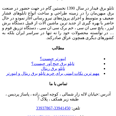
تابلو برق فیدار در سال 1390 نخستین گام در جهت حضور در صنعت
برق میهن‌مان را در زمينه طراحي و ساخت انواع تابلوهای فشار
ضعيف و متوسط و اجرای پروژه‌های نيرو رسانی آغاز نمودو در حال
حاضر با بهره گیری از جدید ترین ماشین آلات از قبیل دستگاه برش
لیزر ، پانچ سی ان سی ، خم برک سی ان سی ، دستگاه تزریق فوم و
… در توانسته محصولات خود را نه تنها در سراسر ایران بلکه به
کشورهای دیگری همچون عراق صادرکند.
مطالب
اینورتر چیست؟
تابلو برق چنج آور چیست؟
تابلو برق ریتال
مهم ترین نکات ایمنی برای خرید تابلو برق ریتال و اینورتر
تماس با ما
آدرس :خیابان لاله زار شمالی ، کوچه امین زاده ، پاساژ پردیس ،
طبقه زیر همکف ، پلاک 7
تلفن:
33941450-33937867