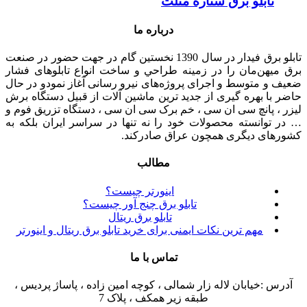
تابلو برق ستاره مثلث
درباره ما
تابلو برق فیدار در سال 1390 نخستین گام در جهت حضور در صنعت
برق میهن‌مان را در زمينه طراحي و ساخت انواع تابلوهای فشار
ضعيف و متوسط و اجرای پروژه‌های نيرو رسانی آغاز نمودو در حال
حاضر با بهره گیری از جدید ترین ماشین آلات از قبیل دستگاه برش
لیزر ، پانچ سی ان سی ، خم برک سی ان سی ، دستگاه تزریق فوم و
… در توانسته محصولات خود را نه تنها در سراسر ایران بلکه به
کشورهای دیگری همچون عراق صادرکند.
مطالب
اینورتر چیست؟
تابلو برق چنج آور چیست؟
تابلو برق ریتال
مهم ترین نکات ایمنی برای خرید تابلو برق ریتال و اینورتر
تماس با ما
آدرس :خیابان لاله زار شمالی ، کوچه امین زاده ، پاساژ پردیس ،
طبقه زیر همکف ، پلاک 7