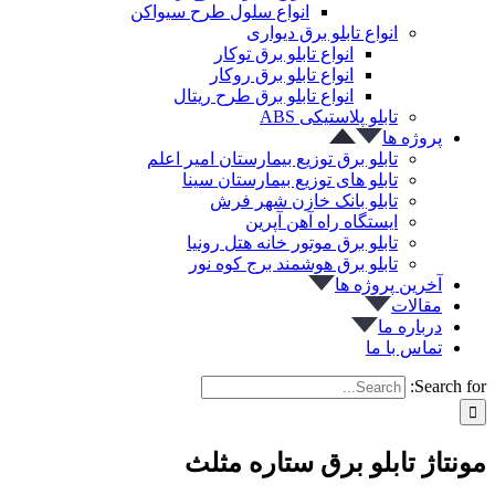
انواع سلول طرح سیواکن
انواع تابلو برق دیواری
انواع تابلو برق توکار
انواع تابلو برق روکار
انواع تابلو برق طرح ریتال
تابلو پلاستیکی ABS
پروژه ها
تابلو برق توزیع بیمارستان امیر اعلم
تابلو های توزیع بیمارستان سینا
تابلو بانک خازن شهر فرش
ایستگاه راه آهن آپرین
تابلو برق موتور خانه هتل رونیا
تابلو برق هوشمند برج کوه نور
آخرین پروژه ها
مقالات
درباره ما
تماس با ما
Search for:
مونتاژ تابلو برق ستاره مثلث