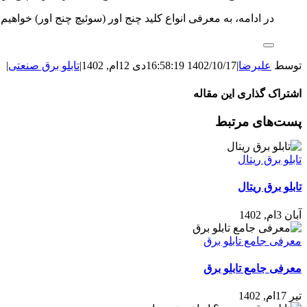
در ادامه، به معرفی انواع کلید چنج اور (سوئیچ چنج اور) خواهیم
توسط
علیرضا
|
1402/10/17 16:58:19
دی 12ام, 1402
|
تابلو برق صنعتی
|
اشتراک گذاری این مقاله
WhatsApp
Facebook
LinkedIn
Pinterest
Tumblr
X
ایمیل
پست‌های مرتبط
تابلو برق ریتال
تابلو برق ریتال
آبان 3ام, 1402
معرفی جامع تابلو برق
معرفی جامع تابلو برق
تیر 17ام, 1402