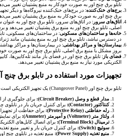
تابلو برق چنج اور به صورت خودکار به منبع پشتیبان تغییر می‌ده
برج‌های خنک‌کننده
: در برج‌های خنک‌کننده نیروگاه‌ها و دیگر تج
برق چنج اور به صورت خودکار به منبع برق پشتیبان تغییر می‌ده
اتاق‌های سرور
: در اتاق‌های سرور، تابلو برق چنج اور به عنوا
اصلی، تابلو برق چنج اور به منبع برق پشتیبان تغییر می‌دهد و ب
خانه‌ها و ساختمان‌های مسکونی
: در ساختمان‌های مسکونی، تاب
در دسترس نباشد، تابلو برق چنج اور به منبع پشتیبان مانند ژنرات
بیمارستان‌ها و مراکز بهداشتی
: در بیمارستان‌ها و مراکز بهداش
بروز مشکل با منبع برق اصلی، تابلو برق چنج اور به صورت خودکا
فضای باز
: تابلو برق چنج اور در فضای باز مانند تله‌کابین‌ها، ک
الکتریکی مورد نیاز به منبع برق پشتیبان تغییر می‌دهد.
تجهیزات مورد استفاده در تابلو برق چنج آ
تابلو برق چنج اور (Changeover Panel) یک تجهیز الکتریکی است که برای تغییر منبع تامین برق برای یک بار مصرفی استفاده می‌شود. در اینجا تجهیزات مورد استفاده در تابلو برق چنج اور عبارتند از:
مدار قطع و وصل (Circuit Breaker):
برای جلوگیری از ات
کنتاکتور (Contactor):
برای کنترل جریان بار در تابلوی چن
رله حفاظتی (Protective Relay):
برای حفاظت از تجهیزات
ولتاژ متر (Voltmeter) و آمپرمتر (Ammeter):
برای نمایش
ترمینال (Terminal Block):
برای اتصال کابل‌های الکتریکی
سوئیچ (Switch):
برای کنترل جریان بار و تغییر منبع تغذیه
منبع تغذیه (Power Supply):
منبع تغذیه در تابلوی چنج او