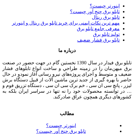
اینورتر چیست؟
تابلو برق چنج آور چیست؟
تابلو برق ریتال
مهم ترین نکات ایمنی برای خرید تابلو برق ریتال و اینورتر
معرفی جامع تابلو برق
تولید تابلو برق
تابلو برق فشار ضعیف
درباره ما
تابلو برق فیدار در سال 1390 نخستین گام در جهت حضور در صنعت
برق میهن‌مان را در زمينه طراحي و ساخت انواع تابلوهای فشار
ضعيف و متوسط و اجرای پروژه‌های نيرو رسانی آغاز نمودو در حال
حاضر با بهره گیری از جدید ترین ماشین آلات از قبیل دستگاه برش
لیزر ، پانچ سی ان سی ، خم برک سی ان سی ، دستگاه تزریق فوم و
… در توانسته محصولات خود را نه تنها در سراسر ایران بلکه به
کشورهای دیگری همچون عراق صادرکند.
مطالب
اینورتر چیست؟
تابلو برق چنج آور چیست؟