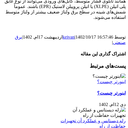
همانند تابلوی فشار متوسط، کابل‌های ورودی می‌توانند از نوع عایق
پلی اتیلن (XLPE) یا اتیلن پروپیلن لاستیک (EPR) باشند. عموماً
شمش‌های شینه در سطح برق ولتاژ ضعیف بیشتر از ولتاژ متوسط ​​
استفاده می‌شوند.
توسط
1402/10/17 16:57:46
|
keivan
اردیبهشت 17ام, 1402
|
برق
صنعتی
|
اشتراک گذاری این مقاله
WhatsApp
Facebook
LinkedIn
Pinterest
Tumblr
X
ایمیل
پست‌های مرتبط
اینورتر چیست؟
اینورتر چیست؟
دی 12ام, 1402
رله دیستانس و عملکرد آن تجهیزات
حفاظت از راه