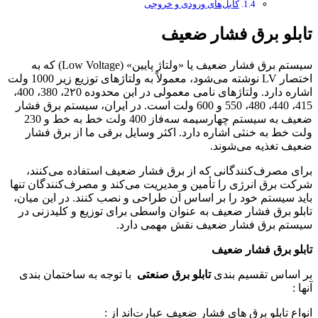
کابل‌های ورودی و خروجی
تابلو برق فشار ضعیف
سیستم برق فشار ضعیف یا «ولتاژ پایین» (Low Voltage) که به
اختصار LV نوشته می‌شود، معمولاً به ولتاژهای توزیع زیر 1000 ولت
اشاره دارد. ولتاژهای نامی معمولی در این محدوده 2۲0، 380، 400،
415، 440، 480، 550 و 600 ولت است. در ایران، سیستم برق فشار
ضعیف به سیستم چهارسیمه سه‌فاز 400 ولت خط به خط و 230
ولت خط به خنثی اشاره دارد. اکثر وسایل برقی ما از برق فشار
ضعیف تغذیه می‌شوند.
برای مصرف‌كنندگانی که از برق فشار ضعیف استفاده می‌کنند،
شركت برق انرژی را تأمین و مدیریت می‌کند و مصرف‌كنندگان تنها
باید سیستم خود را بر اساس آن طراحی و نصب كنند. در این میان،
تابلو برق فشار ضعیف به عنوان واسطی برای توزیع و کلیدزنی در
سیستم برق فشار ضعیف نقش مهمی دارد.
تابلو برق فشار ضعیف
بر اساس تقسیم بندی
تابلو برق صنعتی
با توجه به ساختمان بندی
آنها :
انواع تابلو برق های فشار ضعیف
عبارت‌اند از :