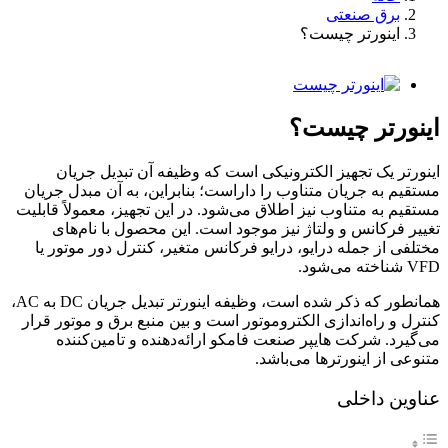
برق صنعتی
اینورتر چیست؟
تصویر
بزرگتر
را
اینورتر چیست؟
ببینید
اینورتر یک تجهیز الکترونیکی است که وظیفه آن تبدیل جریان
مستقیم به جریان متناوب را داراست؛ بنابراین، به آن مبدل جریان
مستقیم به متناوب نیز اطلاق می‌شود. در این تجهیز، معمولاً قابلیت
تغییر فرکانس و ولتاژ نیز موجود است. این محصول با نام‌های
مختلفی از جمله درایو، درایو فرکانس متغیر، کنترل دور موتور یا
VFD شناخته می‌شود.
همانطور که ذکر شده است، وظیفه اینورتر تبدیل جریان DC به AC،
کنترل و راه‌اندازی الکتروموتور است و بین منبع برق و موتور قرار
می‌گیرد. شرکت هایپر صنعت فامکو ارائه‌دهنده و تامین‌کننده
متنوعی از اینورترها می‌باشد.
عناوین داخلی