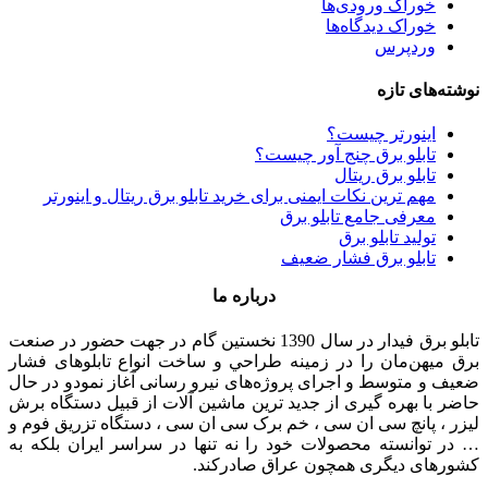
خوراک ورودی‌ها
خوراک دیدگاه‌ها
وردپرس
نوشته‌های تازه
اینورتر چیست؟
تابلو برق چنج آور چیست؟
تابلو برق ریتال
مهم ترین نکات ایمنی برای خرید تابلو برق ریتال و اینورتر
معرفی جامع تابلو برق
تولید تابلو برق
تابلو برق فشار ضعیف
درباره ما
تابلو برق فیدار در سال 1390 نخستین گام در جهت حضور در صنعت
برق میهن‌مان را در زمينه طراحي و ساخت انواع تابلوهای فشار
ضعيف و متوسط و اجرای پروژه‌های نيرو رسانی آغاز نمودو در حال
حاضر با بهره گیری از جدید ترین ماشین آلات از قبیل دستگاه برش
لیزر ، پانچ سی ان سی ، خم برک سی ان سی ، دستگاه تزریق فوم و
… در توانسته محصولات خود را نه تنها در سراسر ایران بلکه به
کشورهای دیگری همچون عراق صادرکند.