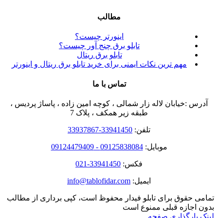
مطالب
اینورتر چیست؟
تابلو برق چنج آور چیست؟
تابلو برق ریتال
مهم ترین نکات ایمنی برای خرید تابلو برق ریتال و اینورتر
تماس با ما
آدرس :خیابان لاله زار شمالی ، کوچه امین زاده ، پاساژ پردیس ،
طبقه زیر همکف ، پلاک 7
تلفن:
33941450-33937867
موبایل:
09125838084 - 09124479409
فکس:
33941450-021
ایمیل:
info@tablofidar.com
تمامی حقوق برای تابلو فیدار محفوظ است، کپی برداری از مطالب
بدون اجازه قبلی ممنوع است
لینک بارگذاری صفحه