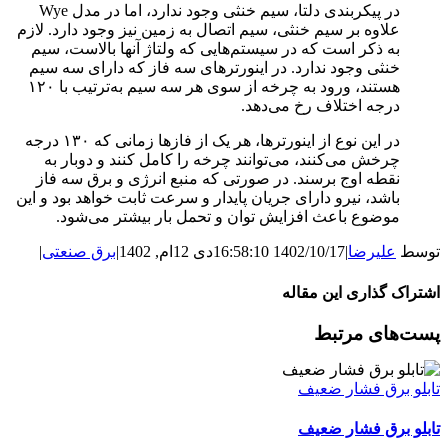
در پیکربندی دلتا، سیم خنثی وجود ندارد، اما در مدل Wye
علاوه بر سیم خنثی، سیم اتصال به زمین نیز وجود دارد. لازم
به ذکر است که در سیستم‌هایی که ولتاژ آنها بالاست، سیم
خنثی وجود ندارد. در اینورترهای سه فاز که دارای سه سیم
هستند، ورود به چرخه از سوی هر سه سیم به‌ترتیب با ۱۲۰
درجه اختلاف رخ می‌دهد.
در این نوع از اینورترها، هر یک از فازها زمانی که ۱۳۰ درجه
چرخش می‌کنند، می‌توانند چرخه را کامل کنند و دوبار به
نقطه اوج برسند. در صورتی که منبع انرژی و برق سه فاز
باشد، نیرو دارای جریان پایدار و سرعت ثابت خواهد بود و این
موضوع باعث افزایش توان و تحمل بار بیشتر می‌شود.
توسط
علیرضا
|
1402/10/17 16:58:10
دی 12ام, 1402
|
برق صنعتی
|
اشتراک گذاری این مقاله
WhatsApp
Facebook
LinkedIn
Pinterest
Tumblr
X
ایمیل
پست‌های مرتبط
تابلو برق فشار ضعیف
تابلو برق فشار ضعیف